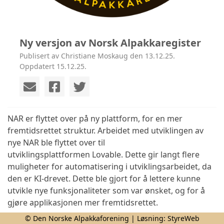
Ny versjon av Norsk Alpakkaregister
Publisert av Christiane Moskaug den 13.12.25.
Oppdatert 15.12.25.
NAR er flyttet over på ny plattform, for en mer
fremtidsrettet struktur. Arbeidet med utviklingen av
nye NAR ble flyttet over til
utviklingsplattformen Lovable. Dette gir langt flere
muligheter for automatisering i utviklingsarbeidet, da
den er KI-drevet. Dette ble gjort for å lettere kunne
utvikle nye funksjonaliteter som var ønsket, og for å
gjøre applikasjonen mer fremtidsrettet.
© Den Norske Alpakkaforening | Løsning:
StyreWeb
Vi håper dere opplever de nye funksjonene som